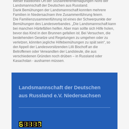
Weser traditionell Ort der Sozialreferententagungen Nord der
Landsmannschaft der Deutschen aus Russland.
Dank Bemühungen der Landsmannschaft konnten mehrere
Familien in Niedersachsen ihre Zusammenführung feiern.
Die Familienzusammenführung ist eines der Schwerpunkte der
Bemühungen des Landesverbandes. „Die Landsmannschaft kann
bei manchen Härtefällen helfen. Aber man sollte sich Hilfe holen,
bevor das Kind in den Brunnen gefallen ist. Bei Versuchen, die
bestehenden Gesetze und Regelungen zu umgehen oder zu
verletzen, könnten jegliche Hilfebemühungen zu spät sein“, so
der Appell der Landesvorsitzenden Lilli Bischoff an die
Betroffenen oder Verwandten der Landsleute, die aus
verschiedenen Gründen noch drüben – in Russland oder
Kasachstan - ausharren müssen.
Landsmannschaft der Deutschen
aus Russland e.V. Niedersachsen