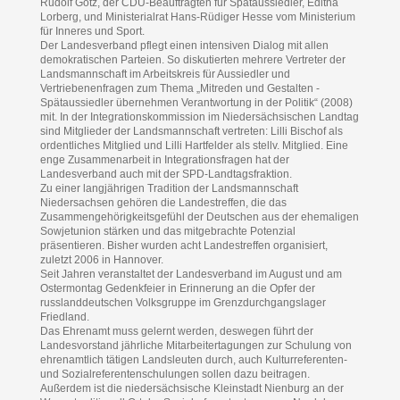
Rudolf Götz, der CDU-Beauftragten für Spätaussiedler, Editha
Lorberg, und Ministerialrat Hans-Rüdiger Hesse vom Ministerium
für Inneres und Sport.
Der Landesverband pflegt einen intensiven Dialog mit allen
demokratischen Parteien. So diskutierten mehrere Vertreter der
Landsmannschaft im Arbeitskreis für Aussiedler und
Vertriebenenfragen zum Thema „Mitreden und Gestalten -
Spätaussiedler übernehmen Verantwortung in der Politik“ (2008)
mit. In der Integrationskommission im Niedersächsischen Landtag
sind Mitglieder der Landsmannschaft vertreten: Lilli Bischof als
ordentliches Mitglied und Lilli Hartfelder als stellv. Mitglied. Eine
enge Zusammenarbeit in Integrationsfragen hat der
Landesverband auch mit der SPD-Landtagsfraktion.
Zu einer langjährigen Tradition der Landsmannschaft
Niedersachsen gehören die Landestreffen, die das
Zusammengehörigkeitsgefühl der Deutschen aus der ehemaligen
Sowjetunion stärken und das mitgebrachte Potenzial
präsentieren. Bisher wurden acht Landestreffen organisiert,
zuletzt 2006 in Hannover.
Seit Jahren veranstaltet der Landesverband im August und am
Ostermontag Gedenkfeier in Erinnerung an die Opfer der
russlanddeutschen Volksgruppe im Grenzdurchgangslager
Friedland.
Das Ehrenamt muss gelernt werden, deswegen führt der
Landesvorstand jährliche Mitarbeitertagungen zur Schulung von
ehrenamtlich tätigen Landsleuten durch, auch Kulturreferenten-
und Sozialreferentenschulungen sollen dazu beitragen.
Außerdem ist die niedersächsische Kleinstadt Nienburg an der