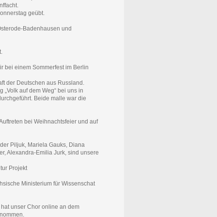
nffacht.
Donnerstag geübt.
 Osterode-Badenhausen und
.
ir bei einem Sommerfest im Berlin
haft der Deutschen aus Russland.
„Volk auf dem Weg“ bei uns in
durchgeführt. Beide malle war die
uftreten bei Weihnachtsfeier und auf
der Piljuk, Mariela Gauks, Diana
r, Alexandra-Emilia Jurk, sind unsere
tur Projekt
sische Ministerium für Wissenschat
 hat unser Chor online an dem
genommen.