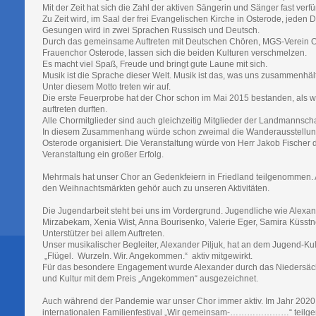
Mit der Zeit hat sich die Zahl der aktiven Sängerin und Sänger fast verfü
Zu Zeit wird, im Saal der frei Evangelischen Kirche in Osterode, jeden 
Gesungen wird in zwei Sprachen Russisch und Deutsch.
Durch das gemeinsame Auftreten mit Deutschen Chören, MGS-Verein
Frauenchor Osterode, lassen sich die beiden Kulturen verschmelzen.
Es macht viel Spaß, Freude und bringt gute Laune mit sich.
Musik ist die Sprache dieser Welt. Musik ist das, was uns zusammenhält
Unter diesem Motto treten wir auf.
Die erste Feuerprobe hat der Chor schon im Mai 2015 bestanden, als w
auftreten durften.
Alle Chormitglieder sind auch gleichzeitig Mitglieder der Landmannsc
In diesem Zusammenhang würde schon zweimal die Wanderausstellung 
Osterode organisiert. Die Veranstaltung würde von Herr Jakob Fischer 
Veranstaltung ein großer Erfolg.
Mehrmals hat unser Chor an Gedenkfeiern in Friedland teilgenommen. A
den Weihnachtsmärkten gehör auch zu unseren Aktivitäten.
Die Jugendarbeit steht bei uns im Vordergrund. Jugendliche wie Alexan
Mirzabekam, Xenia Wist, Anna Bourisenko, Valerie Eger, Samira Küsstne
Unterstützer bei allem Auftreten.
Unser musikalischer Begleiter, Alexander Piljuk, hat an dem Jugend-Kul
„Flügel. Wurzeln. Wir. Angekommen.“ aktiv mitgewirkt.
Für das besondere Engagement wurde Alexander durch das Niedersäch
und Kultur mit dem Preis „Angekommen“ ausgezeichnet.
Auch während der Pandemie war unser Chor immer aktiv. Im Jahr 2020
internationalen Familienfestival „Wir gemeinsam-…………………“ teil