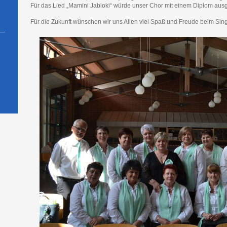
Für das Lied „Mamini Jabloki“ würde unser Chor mit einem Diplom aus
Für die Zukunft wünschen wir uns Allen viel Spaß und Freude beim Sin