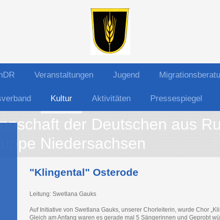
LmDR
Veranstaltungen
Jugend
Migrationsberat
sverband
Kultur
Aktivitäten
Pressespiegel
nschaft der Deutschen aus Ru
uppe Niedersachsen
"Klingental" Osterode
Leitung: Swetlana Gauks
Auf Initiative von Swetlana Gauks, unserer Chorleiterin, wurde Chor „K
Gleich am Anfang waren es gerade mal 5 Sängerinnen und Geprobt wü