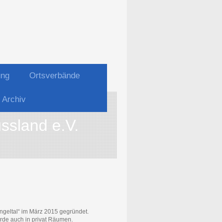
ung
Ortsverbände
Archiv
ssland e.V.
lingeltal“ im März 2015 gegründet.
rde auch in privat Räumen.