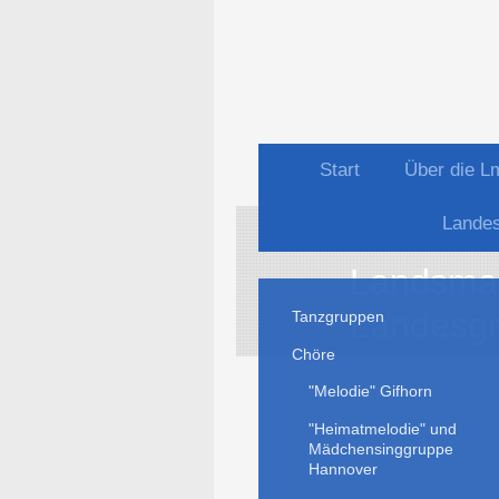
Start
Über die 
Lande
Landsman
Landesgr
Tanzgruppen
Chöre
"Melodie" Gifhorn
"Heimatmelodie" und
Mädchensinggruppe
Hannover