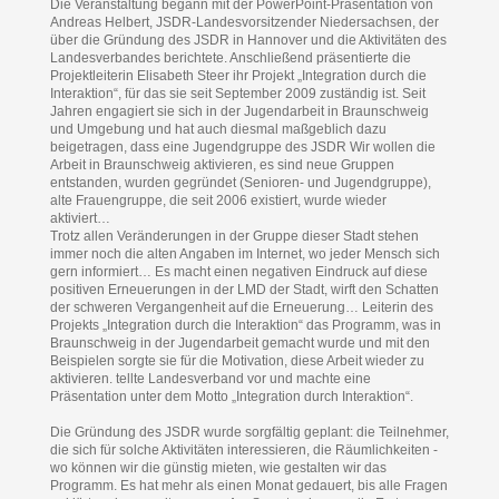
Die Veranstaltung begann mit der PowerPoint-Präsentation von
Andreas Helbert, JSDR-Landesvorsitzender Niedersachsen, der
über die Gründung des JSDR in Hannover und die Aktivitäten des
Landesverbandes berichtete. Anschließend präsentierte die
Projektleiterin Elisabeth Steer ihr Projekt „Integration durch die
Interaktion“, für das sie seit September 2009 zuständig ist. Seit
Jahren engagiert sie sich in der Jugendarbeit in Braunschweig
und Umgebung und hat auch diesmal maßgeblich dazu
beigetragen, dass eine Jugendgruppe des JSDR Wir wollen die
Arbeit in Braunschweig aktivieren, es sind neue Gruppen
entstanden, wurden gegründet (Senioren- und Jugendgruppe),
alte Frauengruppe, die seit 2006 existiert, wurde wieder
aktiviert…
Trotz allen Veränderungen in der Gruppe dieser Stadt stehen
immer noch die alten Angaben im Internet, wo jeder Mensch sich
gern informiert… Es macht einen negativen Eindruck auf diese
positiven Erneuerungen in der LMD der Stadt, wirft den Schatten
der schweren Vergangenheit auf die Erneuerung… Leiterin des
Projekts „Integration durch die Interaktion“ das Programm, was in
Braunschweig in der Jugendarbeit gemacht wurde und mit den
Beispielen sorgte sie für die Motivation, diese Arbeit wieder zu
aktivieren. tellte Landesverband vor und machte eine
Präsentation unter dem Motto „Integration durch Interaktion“.
Die Gründung des JSDR wurde sorgfältig geplant: die Teilnehmer,
die sich für solche Aktivitäten interessieren, die Räumlichkeiten -
wo können wir die günstig mieten, wie gestalten wir das
Programm. Es hat mehr als einen Monat gedauert, bis alle Fragen