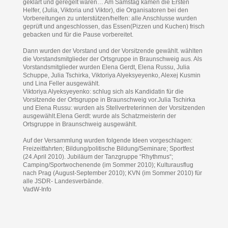
geklärt und geregelt waren… Am Samstag kamen die Ersten
Helfer, (Julia, Viktoria und Viktor), die Organisatoren bei den
Vorbereitungen zu unterstützen/helfen: alle Anschlusse wurden
geprüft und angeschlossen, das Essen(Pizzen und Kuchen) frisch
gebacken und für die Pause vorbereitet.
Dann wurden der Vorstand und der Vorsitzende gewählt. wählten
die Vorstandsmitglieder der Ortsgruppe in Braunschweig aus. Als
Vorstandsmitglieder wurden Elena Gerdt, Elena Russu, Julia
Schuppe, Julia Tschirka, Viktoriya Alyeksyeyenko, Alexej Kusmin
und Lina Feller ausgewählt.
Viktoriya Alyeksyeyenko: schlug sich als Kandidatin für die
Vorsitzende der Ortsgruppe in Braunschweig vor.Julia Tschirka
und Elena Russu: wurden als Stellvertreterinnen der Vorsitzenden
ausgewählt.Elena Gerdt: wurde als Schatzmeisterin der
Ortsgruppe in Braunschweig ausgewählt.
Auf der Versammlung wurden folgende Ideen vorgeschlagen:
Freizeitfahrten; Bildung/politische Bildung/Seminare; Sportfest
(24.April 2010). Jubiläum der Tanzgruppe “Rhythmus“;
Camping/Sportwochenende (im Sommer 2010); Kulturausflug
nach Prag (August-September 2010); KVN (im Sommer 2010) für
alle JSDR- Landesverbände.
VadW-Info