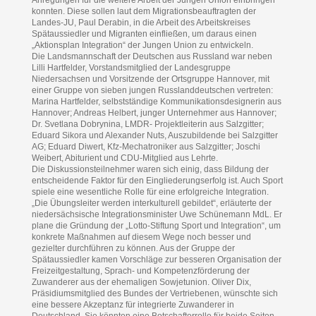
konnten. Diese sollen laut dem Migrationsbeauftragten der
Landes-JU, Paul Derabin, in die Arbeit des Arbeitskreises
Spätaussiedler und Migranten einfließen, um daraus einen
„Aktionsplan Integration“ der Jungen Union zu entwickeln.
Die Landsmannschaft der Deutschen aus Russland war neben
Lilli Hartfelder, Vorstandsmitglied der Landesgruppe
Niedersachsen und Vorsitzende der Ortsgruppe Hannover, mit
einer Gruppe von sieben jungen Russlanddeutschen vertreten:
Marina Hartfelder, selbstständige Kommunikationsdesignerin aus
Hannover; Andreas Helbert, junger Unternehmer aus Hannover;
Dr. Svetlana Dobrynina, LMDR- Projektleiterin aus Salzgitter;
Eduard Sikora und Alexander Nuts, Auszubildende bei Salzgitter
AG; Eduard Diwert, Kfz-Mechatroniker aus Salzgitter; Joschi
Weibert, Abiturient und CDU-Mitglied aus Lehrte.
Die Diskussionsteilnehmer waren sich einig, dass Bildung der
entscheidende Faktor für den Eingliederungserfolg ist. Auch Sport
spiele eine wesentliche Rolle für eine erfolgreiche Integration.
„Die Übungsleiter werden interkulturell gebildet“, erläuterte der
niedersächsische Integrationsminister Uwe Schünemann MdL. Er
plane die Gründung der „Lotto-Stiftung Sport und Integration“, um
konkrete Maßnahmen auf diesem Wege noch besser und
gezielter durchführen zu können. Aus der Gruppe der
Spätaussiedler kamen Vorschläge zur besseren Organisation der
Freizeitgestaltung, Sprach- und Kompetenzförderung der
Zuwanderer aus der ehemaligen Sowjetunion. Oliver Dix,
Präsidiumsmitglied des Bundes der Vertriebenen, wünschte sich
eine bessere Akzeptanz für integrierte Zuwanderer in
Deutschland. Sie könnten eine Botschafterrolle für beide Seiten