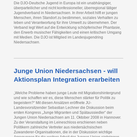
Die DJO-Deutsche Jugend in Europa ist ein unabhängiger,
überparteilicher und nicht konfessioneller, überregional tätiger
Jugendverband in Niedersachsen. In ihrer Arbeit hilft er jungen
Menschen, ihren Standort zu bestimmen, soziales Verhalten zu
leben und Verantwortung für ihre Umwelt zu übernehmen. Der
Verband legt Wert auf die Entwicklung schöpferischer Phantasie,
den Erwerb musischer Fähigkeiten und einen kritischen Umgang
mit Medien. Die DJO ist Mitglied im Landesjugendring
Niedersachsen.
Junge Union Niedersachsen - will
Aktionsplan Integration erarbeiten
„Welche Probleme haben junge Leute mit Migrationshintergrund
und wie schaffen wir es, diese Menschen stärker für Politik zu
begeistern?“ Mit diesen Ansätzen eröffnete JU-
Landesvorsitzender Sebastian Lechner die Diskussion beim
ersten Kongress „Junge Migranten und Spätaussiedler“ der
Jungen Union Niedersachsen am 11. Oktober 2008 in Hannover.
Zu der Veranstaltung im Leineschloss erschienen neben
Politikern zahlreiche Vertreter aus niedersächsischen
Zuwanderer-Organisationen, die in der Diskussion wichtige
Anregungen für die weitere Arbeit der Jungen Union einbringen