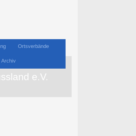
ung
Ortsverbände
Archiv
ssland e.V.