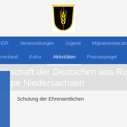
LmDR
Veranstaltungen
Jugend
Migrationsberat
sverband
Kultur
Aktivitäten
Pressespiegel
nschaft der Deutschen aus Ru
uppe Niedersachsen
Schulung der Ehrenamtlichen